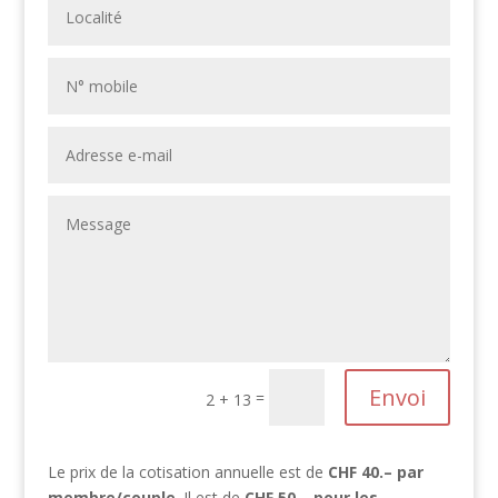
Alternative:
Envoi
=
2 + 13
Le prix de la cotisation annuelle est de
CHF 40.– par
membre/couple
. Il est de
CHF 50.– pour les