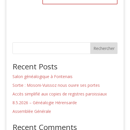
A
l
t
e
r
n
Rechercher
a
t
Recent Posts
i
v
Salon généalogique à Fontenais
e
:
Sortie : Mosoni-Vuissoz nous ouvre ses portes
Accès simplifié aux copies de registres paroissiaux
8.5.2026 – Généalogie Hérensarde
Assemblée Générale
Recent Comments